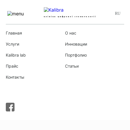
клініка цифрової стоматології
(097)
,
(093)
,
(050)
067-17-67
Главная
О нас
Главная
»
Статьи
»
Лечение зубов под микроскопом
Услуги
Инновации
Kalibra lab
Портфолио
Прайс
Статьи
Контакты