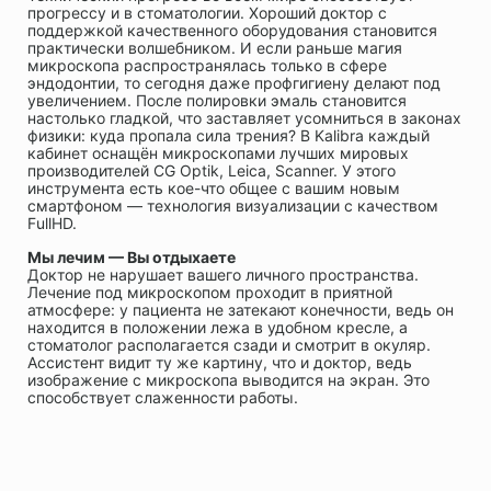
прогрессу и в стоматологии. Хороший доктор с
поддержкой качественного оборудования становится
практически волшебником. И если раньше магия
микроскопа распространялась только в сфере
эндодонтии, то сегодня даже профгигиену делают под
увеличением. После полировки эмаль становится
настолько гладкой, что заставляет усомниться в законах
физики: куда пропала сила трения? В Kalibra каждый
кабинет оснащён микроскопами лучших мировых
производителей СG Optik, Leica, Scanner. У этого
инструмента есть кое-что общее с вашим новым
смартфоном — технология визуализации с качеством
FullHD.
Мы лечим — Вы отдыхаете
Доктор не нарушает вашего личного пространства.
Лечение под микроскопом проходит в приятной
атмосфере: у пациента не затекают конечности, ведь он
находится в положении лежа в удобном кресле, а
стоматолог располагается сзади и смотрит в окуляр.
Ассистент видит ту же картину, что и доктор, ведь
изображение с микроскопа выводится на экран. Это
способствует слаженности работы.