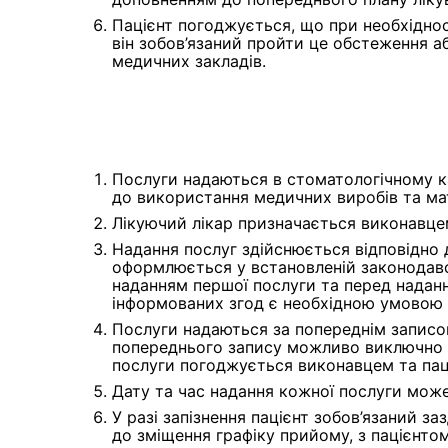
Пацієнт погоджується, що при необхіднос
він зобов’язаний пройти це обстеження а
медичних закладів.
Послуги надаються в стоматологічному к
до використання медичних виробів та мат
Лікуючий лікар призначається виконавцем
Надання послуг здійснюється відповідно д
оформлюється у встановленій законодавс
наданням першої послуги та перед наданн
інформованих згод є необхідною умовою 
Послуги надаються за попереднім записом
попереднього запису можливо виключно у 
послуги погоджується виконавцем та паці
Дату та час надання кожної послуги може 
У разі запізнення пацієнт зобов’язаний за
до зміщення графіку прийому, з пацієнтом