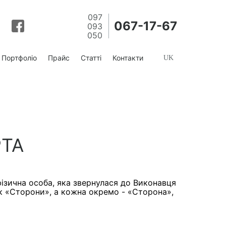
097
067-17-67
093
050
Портфолiо
Прайс
Статті
Контакти
РТА
фізична особа, яка звернулася до Виконавця
як «Сторони», а кожна окремо - «Сторона»,