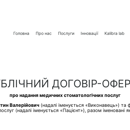
Головна
Про нас
Послуги
Інновації
Kalibra lab
БЛІЧНИЙ ДОГОВІР-ОФЕ
про надання медичних стоматологічних послуг
нтин Валерійович
(надалі іменується «Виконавець») та 
слуг (надалі іменується «Пацієнт»), разом іменовані 