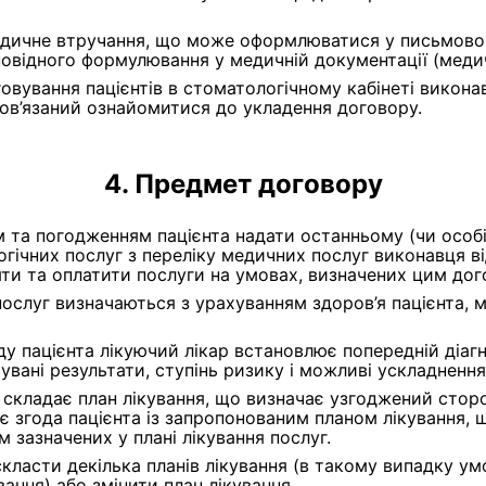
медичне втручання, що може оформлюватися у письмовом
овідного формулювання у медичній документації (медич
овування пацієнтів в стоматологічному кабінеті викона
бов’язаний ознайомитися до укладення договору.
Предмет договору
 та погодженням пацієнта надати останньому (чи особі,
гічних послуг з переліку медичних послуг виконавця від
няти та оплатити послуги на умовах, визначених цим до
послуг визначаються з урахуванням здоров’я пацієнта, 
ду пацієнта лікуючий лікар встановлює попередній діагн
чувані результати, ступінь ризику і можливі ускладненн
 складає план лікування, що визначає узгоджений сторо
згода пацієнта із запропонованим планом лікування, щ
зазначених у плані лікування послуг.
ласти декілька планів лікування (в такому випадку ум
ання) або змінити план лікування.