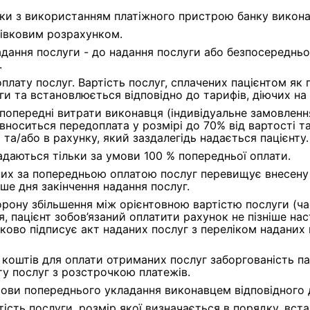
тки з використанням платіжного пристрою банку викона
тівковим розрахунком.
ання послуги - до надання послуги або безпосередньо пі
.
плату послуг. Вартість послуг, сплачених пацієнтом як
ги та встановлюється відповідно до тарифів, діючих на
 попередні витрати виконавця (індивідуальне замовленн
 вноситься передоплата у розмірі до 70% від вартості 
я та/або в рахунку, який заздалегідь надається пацієнту.
даються тільки за умови 100 % попередньої оплати.
них за попередньою оплатою послуг перевищує внесену 
іше дня закінчення надання послуг.
орону збільшення між орієнтовною вартістю послуги (ч
я, пацієнт зобов’язаний оплатити рахунок не пізніше на
зково підписує акт наданих послуг з переліком наданих
х коштів для оплати отриманих послуг заборгованість 
у послуг з розстрочкою платежів.
мови попереднього укладання виконавцем відповідного 
ість послуги, розмір якої визначається в порядку, вс