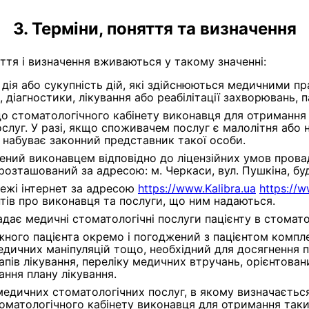
Терміни, поняття та визначення
ття і визначення вживаються у такому значенні:
 дія або сукупність дій, які здійснюються медичними п
діагностики, лікування або реабілітації захворювань, па
до стоматологічного кабінету виконавця для отримання
луг. У разі, якщо споживачем послуг є малолітня або н
 набуває законний представник такої особи.
рений виконавцем відповідно до ліцензійних умов прова
розташований за адресою: м. Черкаси, вул. Пушкіна, буд
режі інтернет за адресою
https://www.Kalibra.ua
https://
тів про виконавця та послуги, що ним надаються.
адає медичні стоматологічні послуги пацієнту в стомато
ного пацієнта окремо і погоджений з пацієнтом компле
медичних маніпуляцій тощо, необхідний для досягнення 
апів лікування, переліку медичних втручань, орієнтовани
ання плану лікування.
медичних стоматологічних послуг, в якому визначається
томатологічного кабінету виконавця для отримання таки