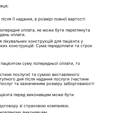
вця;
сля її надання, в розмірі повної вартості
 попередня оплата, не може бути переглянута
 день оплати.
я лікувальних конструкцій для пацієнта у
таких конструкцій. Сума передоплати та строк
пацієнтом суму попередньої оплати, то
астини послуги) та сумою виставленого
ступного дня після надання послуги (частини
 послуг та зазначенням розміру заборгованості
пацієнта перед виконавцем може бути
договору зі страховою компанією.
тановленому виконавцем.