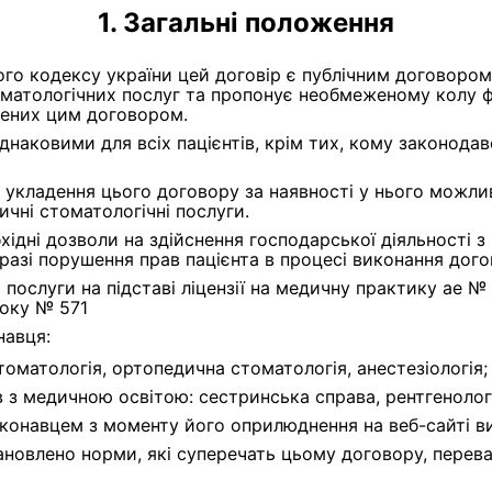
Загальні положення
ьного кодексу україни цей договір є публічним договором
атологічних послуг та пропонує необмеженому колу фі
чених цим договором.
ковими для всіх пацієнтів, крім тих, кому законодавств
укладення цього договору за наявності у нього можливо
ичні стоматологічні послуги.
ідні дозволи на здійснення господарської діяльності з
 разі порушення прав пацієнта в процесі виконання догов
послуги на підставі ліцензії на медичну практику ае №
року № 571
навця:
стоматологія, ортопедична стоматологія, анестезіологія;
 з медичною освітою: сестринська справа, рентгенолог
конавцем з моменту його оприлюднення на веб-сайті ви
ановлено норми, які суперечать цьому договору, перева