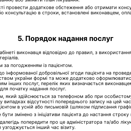
ті провести додаткове обстеження або отримати консул
бо консультацію в строки, встановлені виконавцем, опл
Порядок надання послуг
абінеті виконавця відповідно до правил, з використан
еріалів.
 за погодженням із пацієнтом.
о інформованої добровільної згоди пацієнта на проведе
твом україни формі та може додатково оформлюватися
ям інших послуг, перелік яких визначається виконавце
для початку надання послуг.
, який здійснюється за телефоном або при особистому 
випадках відсутності попереднього запису на цей час і
єнтом в усній або письмовій (шляхом підписання графік
бути змінено з ініціативи пацієнта до настання строку 
здалегідь попередити про це адміністратора та/або ліку
 узгоджується інший час візиту.