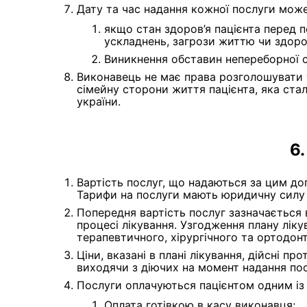
Дату та час надання кожної послуги може 
якщо стан здоров’я пацієнта перед 
ускладнень, загрози життю чи здоров
Виникнення обставин непереборної 
Виконавець не має права розголошувати т
сімейну сторони життя пацієнта, яка стал
україни.
Вартість послуг, що надаються за цим до
Тарифи на послуги мають юридичну силу 
Попередня вартість послуг зазначається в
процесі лікування. Узгодження плану лік
терапевтичного, хірургічного та ортодонт
Ціни, вказані в плані лікування, дійсні п
виходячи з діючих на момент надання пос
Послуги оплачуються пацієнтом одним із
Оплата готівкою в касу виконавця;