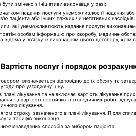
бути змінено з ініціативи виконавця у разі:
початком надання послуги унеможливлює її надання аб
’ю пацієнта або інших тяжких чи негативних наслідків.
сили, які унеможливлюють надання послуги виконавцем
ретім особам інформацію про хворобу, медичне обстежен
а відома у зв’язку із виконанням цього договору, крім
Вартість послуг і порядок розрахунк
говором, визначається відповідно до їх обсягу та затв
угоди про узгоджену ціну.
 плані лікування та не включає вартість лікування прих
ування та вартості постійних ортопедичних робіт відбув
ичного лікування.
ротягом строку, зазначеного в плані лікування. Після сп
луги тарифів виконавця.
 нижченаведених способів за вибором пацієнта: