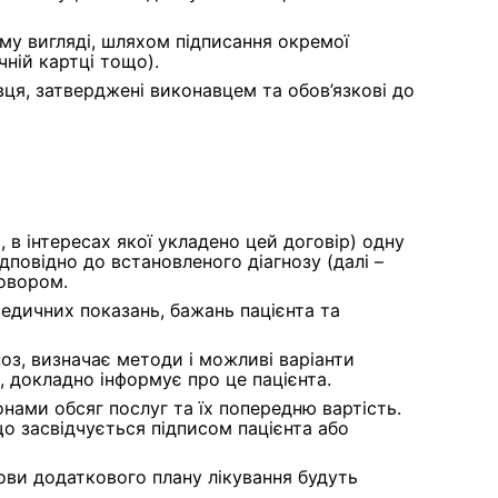
у вигляді, шляхом підписання окремої
ній картці тощо).
вця, затверджені виконавцем та обов’язкові до
 в інтересах якої укладено цей договір) одну
повідно до встановленого діагнозу (далі –
говором.
медичних показань, бажань пацієнта та
оз, визначає методи і можливі варіанти
я, докладно інформує про це пацієнта.
нами обсяг послуг та їх попередню вартість.
о засвідчується підписом пацієнта або
ови додаткового плану лікування будуть