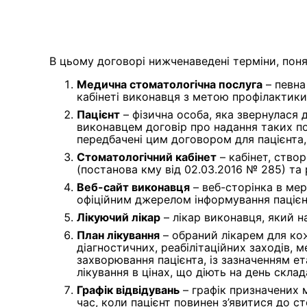
В цьому договорі нижченаведені терміни, поня
Медична стоматологічна послуга
– певна
кабінеті виконавця з метою профілактики, 
Пацієнт
– фізична особа, яка звернулася 
виконавцем договір про надання таких пос
передбачені цим договором для пацієнта,
Стоматологічний кабінет
– кабінет, ство
(постанова кму від 02.03.2016 № 285) та 
Веб-сайт виконавця
– веб-сторінка в ме
офіційним джерелом інформування пацієн
Лікуючий лікар
– лікар виконавця, який н
План лікування
– обраний лікарем для кож
діагностичних, реабілітаційних заходів, 
захворювання пацієнта, із зазначенням ет
лікування в цінах, що діють на день склад
Графік відвідувань
– графік призначених 
час, коли пацієнт повинен з’явитися до с