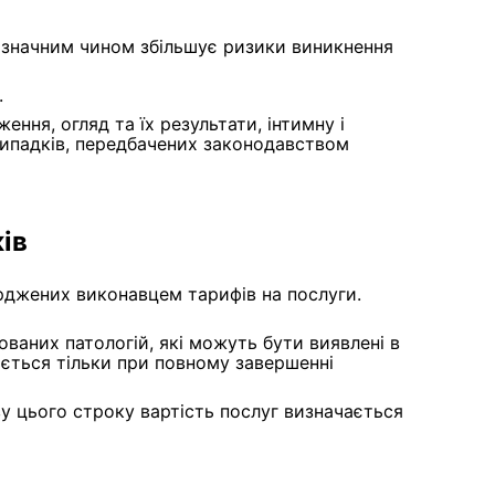
о значним чином збільшує ризики виникнення
.
ня, огляд та їх результати, інтимну і
 випадків, передбачених законодавством
ів
ерджених виконавцем тарифів на послуги.
ованих патологій, які можуть бути виявлені в
ається тільки при повному завершенні
ливу цього строку вартість послуг визначається