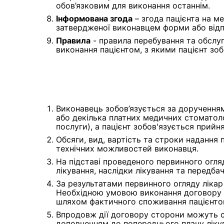
обов’язковим для виконання останнім.
Інформована згода
– згода пацієнта на 
затвердженої виконавцем форми або відп
Правила
- правила перебування та обслуг
виконання пацієнтом, з якими пацієнт зо
Виконавець зобов’язується за дорученням
або декілька платних медичних стоматоло
послуги), а пацієнт зобов'язується прий
Обсяги, вид, вартість та строки надання 
технічних можливостей виконавця.
На підставі проведеного первинного огля
лікування, наслідки лікування та передба
За результатами первинного огляду лікар
Необхідною умовою виконання договору є 
шляхом фактичного споживання пацієнтом 
Впродовж дії договору сторони можуть ск
доповненням до попереднього плану лікув