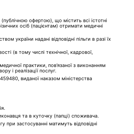
 (публічною офертою), що містить всі істотні
зичних осіб (пацієнтам) отримати медичні
ом україни надані відповідні пільги в разі їх
сті (в тому числі технічної, кадрової,
 медичної практики, пов’язаної з виконанням
ору і реалізації послуг.
 459480, виданої наказом міністерства
ія.
конавця та в куточку (папці) споживача.
гу при застосуванні матимуть відповідні