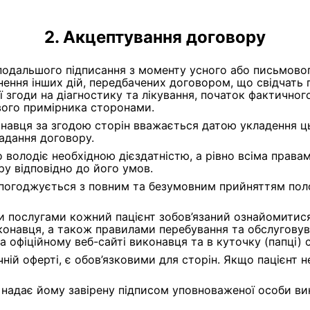
Акцептування договору
подальшого підписання з моменту усного або письмовог
нення інших дій, передбачених договором, що свідчать
ї згоди на діагностику та лікування, початок фактично
вого примірника сторонами.
онавця за згодою сторін вважається датою укладення ц
адання договору.
о володіє необхідною дієздатністю, а рівно всіма права
ру відповідно до його умов.
 погоджується з повним та безумовним прийняттям пол
 послугами кожний пацієнт зобов’язаний ознайомитися
конавця, а також правилами перебування та обслуговува
а офіційному веб-сайті виконавця та в куточку (папці) 
ічній оферті, є обов’язковими для сторін. Якщо пацієнт 
 надає йому завірену підписом уповноваженої особи в