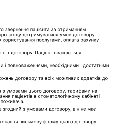
о звернення пацієнта за отриманням
 про згоду дотримуватися умов договору
го користування послугами, оплата рахунку
ього договору. Пацієнт вважається
ми і повноваженнями, необхідними і достатніми
ожень договору та всіх можливих додатків до
 з умовами цього договору, тарифами на
ння пацієнтів в стоматологічному кабінеті
споживача.
не згодний з умовами договору, він не має
иконавця письмову форму цього договору.