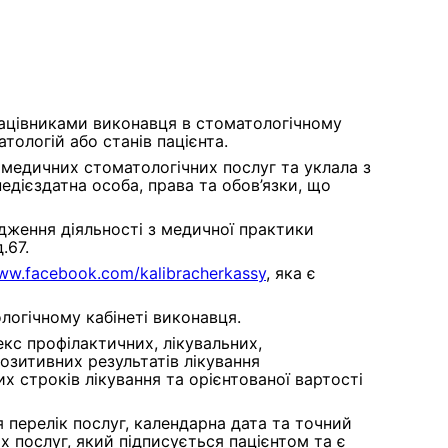
рацівниками виконавця в стоматологічному
тологій або станів пацієнта.
 медичних стоматологічних послуг та уклала з
едієздатна особа, права та обов’язки, що
дження діяльності з медичної практики
.67.
www.facebook.com/kalibracherkassy
, яка є
логічному кабінеті виконавця.
кс профілактичних, лікувальних,
позитивних результатів лікування
х строків лікування та орієнтованої вартості
 перелік послуг, календарна дата та точний
х послуг, який підписується пацієнтом та є