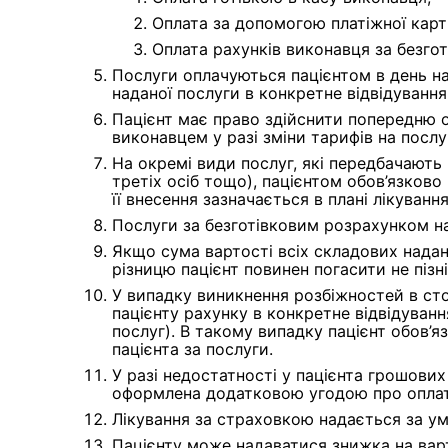
Оплата за допомогою платіжної кар
Оплата рахунків виконавця за безго
Послуги оплачуються пацієнтом в день над
наданої послуги в конкретне відвідування
Пацієнт має право здійснити попередню о
виконавцем у разі зміни тарифів на послу
На окремі види послуг, які передбачають
третіх осіб тощо), пацієнтом обов’язково
її внесення зазначається в плані лікуванн
Послуги за безготівковим розрахунком на
Якщо сума вартості всіх складових нада
різницю пацієнт повинен погасити не пізн
У випадку виникнення розбіжностей в ст
пацієнту рахунку в конкретне відвідуванн
послуг). В такому випадку пацієнт обов’я
пацієнта за послуги.
У разі недостатності у пацієнта грошови
оформлена додатковою угодою про оплат
Лікування за страховкою надається за у
Пацієнту може надаватися знижка на варт